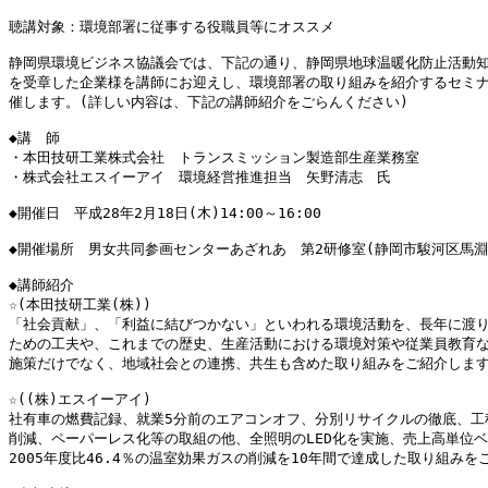
聴講対象：環境部署に従事する役職員等にオススメ

静岡県環境ビジネス協議会では、下記の通り、静岡県地球温暖化防止活動知
を受章した企業様を講師にお迎えし、環境部署の取り組みを紹介するセミナ
催します。(詳しい内容は、下記の講師紹介をごらんください)

◆講　師

・本田技研工業株式会社　トランスミッション製造部生産業務室

・株式会社エスイーアイ　環境経営推進担当　矢野清志　氏

◆開催日　平成28年2月18日(木)14:00～16:00

◆開催場所　男女共同参画センターあざれあ　第2研修室(静岡市駿河区馬淵1-1
◆講師紹介

☆(本田技研工業(株))

「社会貢献」、「利益に結びつかない」といわれる環境活動を、長年に渡り
ための工夫や、これまでの歴史、生産活動における環境対策や従業員教育な
施策だけでなく、地域社会との連携、共生も含めた取り組みをご紹介します
☆((株)エスイーアイ)

社有車の燃費記録、就業5分前のエアコンオフ、分別リサイクルの徹底、工程
削減、ペーパーレス化等の取組の他、全照明のLED化を実施、売上高単位ベ
2005年度比46.4％の温室効果ガスの削減を10年間で達成した取り組みを