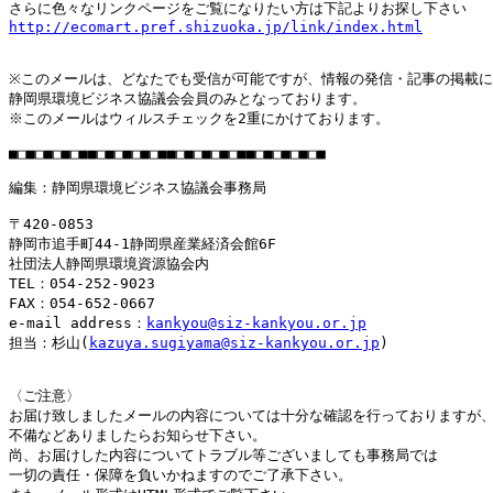
さらに色々なリンクページをご覧になりたい方は下記よりお探し下さい 
http://ecomart.pref.shizuoka.jp/link/index.html
※このメールは、どなたでも受信が可能ですが、情報の発信・記事の掲載に
静岡県環境ビジネス協議会会員のみとなっております。

※このメールはウィルスチェックを2重にかけております。

■□■□■□■□■■□■□■□■□■■□■□■□■□■■□■□■□■□■

編集：静岡県環境ビジネス協議会事務局

〒420-0853

静岡市追手町44-1静岡県産業経済会館6F

社団法人静岡県環境資源協会内

TEL：054-252-9023

FAX：054-652-0667

e-mail address：
kankyou@siz-kankyou.or.jp
担当：杉山(
kazuya.sugiyama@siz-kankyou.or.jp
)

〈ご注意〉

お届け致しましたメールの内容については十分な確認を行っておりますが、
不備などありましたらお知らせ下さい。

尚、お届けした内容についてトラブル等ございましても事務局では

一切の責任・保障を負いかねますのでご了承下さい。
