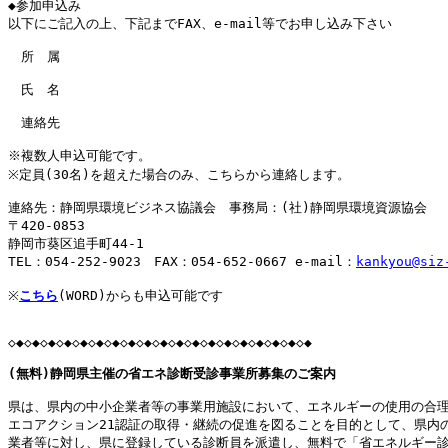
◆参加申込み

以下にご記入の上、下記までFAX、e-mail等でお申し込み下さい

　所　属

　氏　名

　連絡先

※複数人申込可能です。

※定員(30名)を超えた場合のみ、こちらから連絡します。

連絡先：静岡県環境ビジネス協議会　事務局：(社)静岡県環境資源協会

〒420-0853

静岡市葵区追手町44-1

TEL：054-252-9023　FAX：054-652-0667 e-mail：
kankyou@siz
※
こちら
(WORD)からも申込可能です

◇◆◇◆◇◆◇◆◇◆◇◆◇◆◇◆◇◆◇◆◇◆◇◆◇◆◇◆◇◆◇◆◇◆◇◆◇◆

(無料)静岡県主催の省エネ診断受診事業所募集のご案内
県は、県内の中小企業者等の事業用施設において、エネルギーの使用の合理
エコアクション21認証の取得・継続の促進を図ることを目的として、県内の
業者等に対し、県に登録している診断員を派遣し、無料で「省エネルギー診